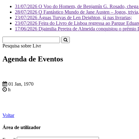
31/07/2026
O Voo do Homem, de Benjamín G. Rosado, chega às
28/07/2026
O Fantástico Mundo de Jane Austen – Jogos, trivia, 
23/07/2026
Águas Turvas de Len Deighton, já nas livrarias;
23/07/2026
Feira do Livro de Lisboa regressa ao Parque Eduar
17/06/2026
Djaimilia Pereira de Almeida conquistou o prémio 
Pesquisa sobre
Literatura
Agenda de Eventos
01 Jan, 1970
h
Voltar
Área de utilizador