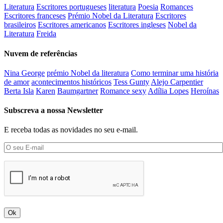
Literatura
Escritores portugueses
literatura
Poesia
Romances
Escritores franceses
Prémio Nobel da Literatura
Escritores
brasileiros
Escritores americanos
Escritores ingleses
Nobel da
Literatura
Freida
Nuvem de referências
Nina George
prémio Nobel da literatura
Como terminar uma história
de amor
acontecimentos históricos
Tess Gunty
Alejo Carpentier
Berta Isla
Karen
Baumgartner
Romance sexy
Adília Lopes
Heroínas
Subscreva a nossa Newsletter
E receba todas as novidades no seu e-mail.
Ok