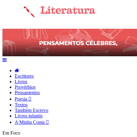
Escritores
Livros
Provérbios
Pensamentos
Poesia
Textos
Também Escrevo
Livros infantis
A Minha Conta
Em Foco