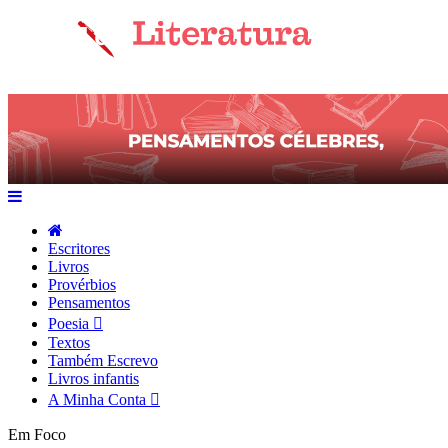
Escritores
Livros
Provérbios
Pensamentos
Poesia
Textos
Também Escrevo
Livros infantis
A Minha Conta
Em Foco