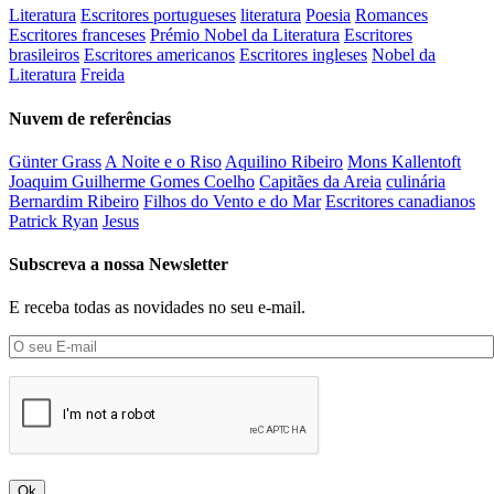
Literatura
Escritores portugueses
literatura
Poesia
Romances
Escritores franceses
Prémio Nobel da Literatura
Escritores
brasileiros
Escritores americanos
Escritores ingleses
Nobel da
Literatura
Freida
Nuvem de referências
Günter Grass
A Noite e o Riso
Aquilino Ribeiro
Mons Kallentoft
Joaquim Guilherme Gomes Coelho
Capitães da Areia
culinária
Bernardim Ribeiro
Filhos do Vento e do Mar
Escritores canadianos
Patrick Ryan
Jesus
Subscreva a nossa Newsletter
E receba todas as novidades no seu e-mail.
Ok