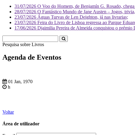
31/07/2026
O Voo do Homem, de Benjamín G. Rosado, chega às
28/07/2026
O Fantástico Mundo de Jane Austen – Jogos, trivia, 
23/07/2026
Águas Turvas de Len Deighton, já nas livrarias;
23/07/2026
Feira do Livro de Lisboa regressa ao Parque Eduar
17/06/2026
Djaimilia Pereira de Almeida conquistou o prémio 
Pesquisa sobre
Li
Agenda de Eventos
01 Jan, 1970
h
Voltar
Área de utilizador