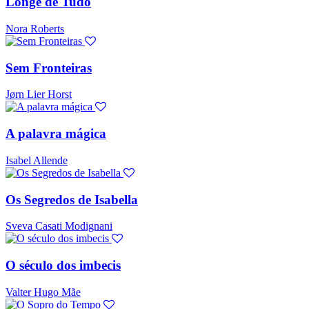
Longe de Tudo
Nora Roberts
Sem Fronteiras
Jørn Lier Horst
A palavra mágica
Isabel Allende
Os Segredos de Isabella
Sveva Casati Modignani
O século dos imbecis
Valter Hugo Mãe