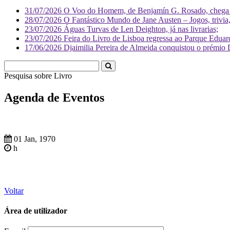
31/07/2026
O Voo do Homem, de Benjamín G. Rosado, chega às
28/07/2026
O Fantástico Mundo de Jane Austen – Jogos, trivia, 
23/07/2026
Águas Turvas de Len Deighton, já nas livrarias;
23/07/2026
Feira do Livro de Lisboa regressa ao Parque Eduar
17/06/2026
Djaimilia Pereira de Almeida conquistou o prémio 
Pesquisa sobre
Li
Agenda de Eventos
01 Jan, 1970
h
Voltar
Área de utilizador