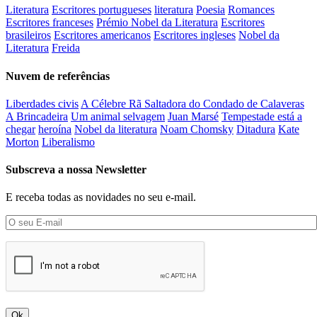
Literatura
Escritores portugueses
literatura
Poesia
Romances
Escritores franceses
Prémio Nobel da Literatura
Escritores
brasileiros
Escritores americanos
Escritores ingleses
Nobel da
Literatura
Freida
Nuvem de referências
Liberdades civis
A Célebre Rã Saltadora do Condado de Calaveras
A Brincadeira
Um animal selvagem
Juan Marsé
Tempestade está a
chegar
heroína
Nobel da literatura
Noam Chomsky
Ditadura
Kate
Morton
Liberalismo
Subscreva a nossa Newsletter
E receba todas as novidades no seu e-mail.
Ok