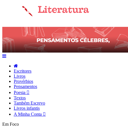
Escritores
Livros
Provérbios
Pensamentos
Poesia
Textos
Também Escrevo
Livros infantis
A Minha Conta
Em Foco