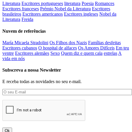
Literatura
Escritores portugueses
literatura
Poesia
Romances
Escritores franceses
Prémio Nobel da Literatura
Escritores
brasileiros
Escritores americanos
Escritores ingleses
Nobel da
Literatura
Freida
Nuvem de referências
María Micaela Stradolini
Os Filhos dos Nazis
Famílias desfeitas
Escritores cubanos
O hospital de alfaces
Os Amores Difíceis
Em teu
ventre
Escritores alemães
Sexo
Quem diz e quem cala
estrelas
A
vida em nós
Subscreva a nossa Newsletter
E receba todas as novidades no seu e-mail.
Ok