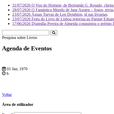
31/07/2026
O Voo do Homem, de Benjamín G. Rosado, chega às
28/07/2026
O Fantástico Mundo de Jane Austen – Jogos, trivia, 
23/07/2026
Águas Turvas de Len Deighton, já nas livrarias;
23/07/2026
Feira do Livro de Lisboa regressa ao Parque Eduar
17/06/2026
Djaimilia Pereira de Almeida conquistou o prémio 
Pesquisa sobre
Agenda de Eventos
01 Jan, 1970
h
Voltar
Área de utilizador