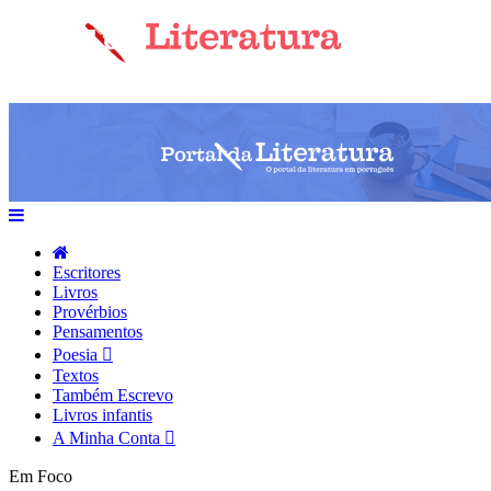
Escritores
Livros
Provérbios
Pensamentos
Poesia
Textos
Também Escrevo
Livros infantis
A Minha Conta
Em Foco