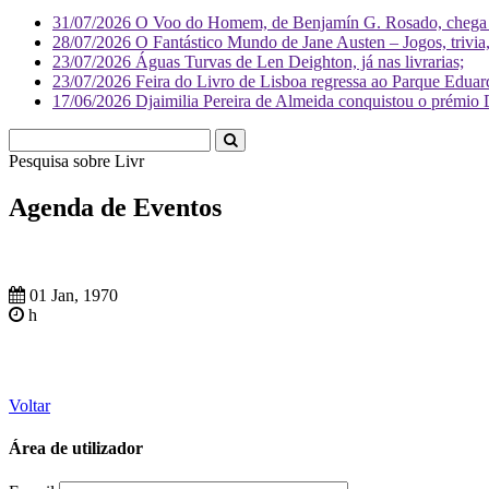
31/07/2026
O Voo do Homem, de Benjamín G. Rosado, chega às
28/07/2026
O Fantástico Mundo de Jane Austen – Jogos, trivia, 
23/07/2026
Águas Turvas de Len Deighton, já nas livrarias;
23/07/2026
Feira do Livro de Lisboa regressa ao Parque Eduar
17/06/2026
Djaimilia Pereira de Almeida conquistou o prémio 
Pesquisa sobre
Literatura
Agenda de Eventos
01 Jan, 1970
h
Voltar
Área de utilizador