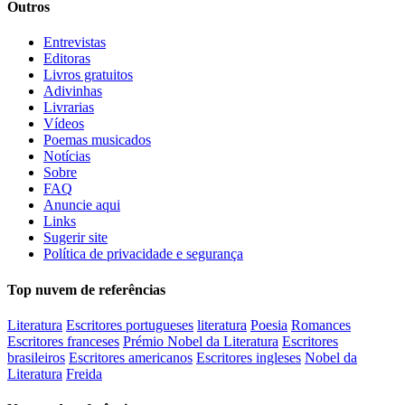
Outros
Entrevistas
Editoras
Livros gratuitos
Adivinhas
Livrarias
Vídeos
Poemas musicados
Notícias
Sobre
FAQ
Anuncie aqui
Links
Sugerir site
Política de privacidade e segurança
Top nuvem de referências
Literatura
Escritores portugueses
literatura
Poesia
Romances
Escritores franceses
Prémio Nobel da Literatura
Escritores
brasileiros
Escritores americanos
Escritores ingleses
Nobel da
Literatura
Freida