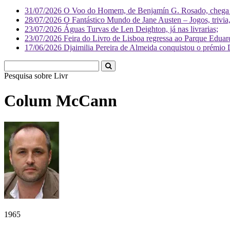
31/07/2026
O Voo do Homem, de Benjamín G. Rosado, chega às
28/07/2026
O Fantástico Mundo de Jane Austen – Jogos, trivia, 
23/07/2026
Águas Turvas de Len Deighton, já nas livrarias;
23/07/2026
Feira do Livro de Lisboa regressa ao Parque Eduar
17/06/2026
Djaimilia Pereira de Almeida conquistou o prémio 
Pesquisa sobre
Literatura
Colum McCann
1965