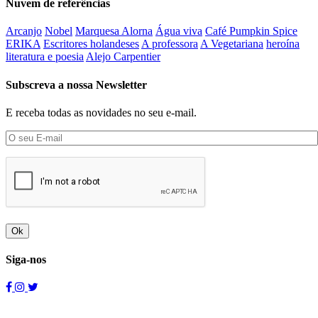
Nuvem de referências
Arcanjo
Nobel
Marquesa Alorna
Água viva
Café Pumpkin Spice
ERIKA
Escritores holandeses
A professora
A Vegetariana
heroína
literatura e poesia
Alejo Carpentier
Subscreva a nossa Newsletter
E receba todas as novidades no seu e-mail.
Ok
Siga-nos