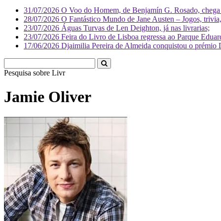
31/07/2026
O Voo do Homem, de Benjamín G. Rosado, chega às
28/07/2026
O Fantástico Mundo de Jane Austen – Jogos, trivia, 
23/07/2026
Águas Turvas de Len Deighton, já nas livrarias;
23/07/2026
Feira do Livro de Lisboa regressa ao Parque Eduar
17/06/2026
Djaimilia Pereira de Almeida conquistou o prémio 
Pesquisa sobre
Literatura
Jamie Oliver