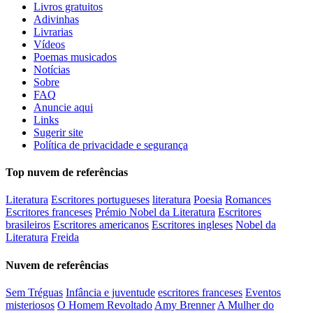
Livros gratuitos
Adivinhas
Livrarias
Vídeos
Poemas musicados
Notícias
Sobre
FAQ
Anuncie aqui
Links
Sugerir site
Política de privacidade e segurança
Top nuvem de referências
Literatura
Escritores portugueses
literatura
Poesia
Romances
Escritores franceses
Prémio Nobel da Literatura
Escritores
brasileiros
Escritores americanos
Escritores ingleses
Nobel da
Literatura
Freida
Nuvem de referências
Sem Tréguas
Infância e juventude
escritores franceses
Eventos
misteriosos
O Homem Revoltado
Amy Brenner
A Mulher do