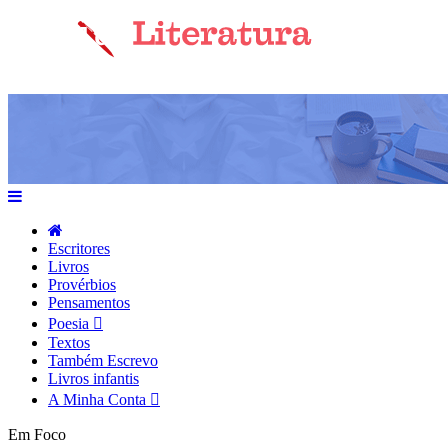
Escritores
Livros
Provérbios
Pensamentos
Poesia
Textos
Também Escrevo
Livros infantis
A Minha Conta
Em Foco