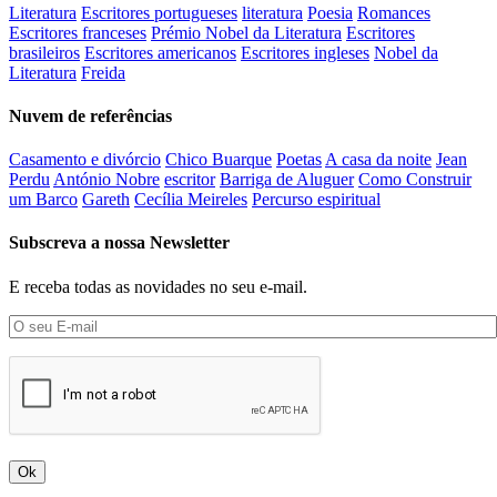
Literatura
Escritores portugueses
literatura
Poesia
Romances
Escritores franceses
Prémio Nobel da Literatura
Escritores
brasileiros
Escritores americanos
Escritores ingleses
Nobel da
Literatura
Freida
Nuvem de referências
Casamento e divórcio
Chico Buarque
Poetas
A casa da noite
Jean
Perdu
António Nobre
escritor
Barriga de Aluguer
Como Construir
um Barco
Gareth
Cecília Meireles
Percurso espiritual
Subscreva a nossa Newsletter
E receba todas as novidades no seu e-mail.
Ok