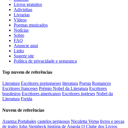
Livros gratuitos
Adivinhas
Livrarias
Vídeos
Poemas musicados
Notícias
Sobre
FAQ
Anuncie aqui
Links
Sugerir site
Política de privacidade e segurança
Top nuvem de referências
Literatura
Escritores portugueses
literatura
Poesia
Romances
Escritores franceses
Prémio Nobel da Literatura
Escritores
brasileiros
Escritores americanos
Escritores ingleses
Nobel da
Literatura
Freida
Nuvem de referências
Arantza Portabales
castelos perigosos
Nicoletta Verna
livros e peças
de teatro
John Steinbeck
história de Angola
O Clube dos Livros