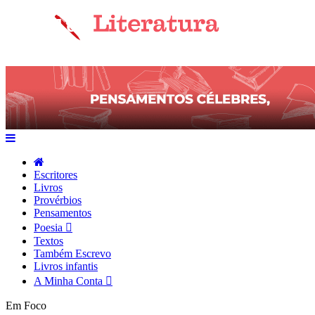
Escritores
Livros
Provérbios
Pensamentos
Poesia
Textos
Também Escrevo
Livros infantis
A Minha Conta
Em Foco