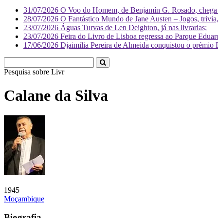
31/07/2026
O Voo do Homem, de Benjamín G. Rosado, chega às
28/07/2026
O Fantástico Mundo de Jane Austen – Jogos, trivia, 
23/07/2026
Águas Turvas de Len Deighton, já nas livrarias;
23/07/2026
Feira do Livro de Lisboa regressa ao Parque Eduar
17/06/2026
Djaimilia Pereira de Almeida conquistou o prémio 
Pesquisa sobre
Literatura
Calane da Silva
1945
Moçambique
Biografia