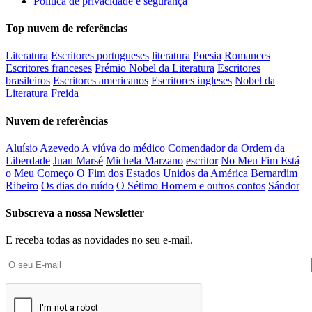
Política de privacidade e segurança
Top nuvem de referências
Literatura
Escritores portugueses
literatura
Poesia
Romances
Escritores franceses
Prémio Nobel da Literatura
Escritores
brasileiros
Escritores americanos
Escritores ingleses
Nobel da
Literatura
Freida
Nuvem de referências
Aluísio Azevedo
A viúva do médico
Comendador da Ordem da
Liberdade
Juan Marsé
Michela Marzano
escritor
No Meu Fim Está
o Meu Começo
O Fim dos Estados Unidos da América
Bernardim
Ribeiro
Os dias do ruído
O Sétimo Homem e outros contos
Sándor
Subscreva a nossa Newsletter
E receba todas as novidades no seu e-mail.