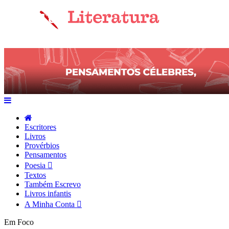
Escritores
Livros
Provérbios
Pensamentos
Poesia
Textos
Também Escrevo
Livros infantis
A Minha Conta
Em Foco