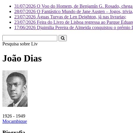
31/07/2026
O Voo do Homem, de Benjamín G. Rosado, chega às
28/07/2026
O Fantástico Mundo de Jane Austen – Jogos, trivia, 
23/07/2026
Águas Turvas de Len Deighton, já nas livrarias;
23/07/2026
Feira do Livro de Lisboa regressa ao Parque Eduar
17/06/2026
Djaimilia Pereira de Almeida conquistou o prémio 
Pesquisa sobre
Literatura
João Dias
1926 - 1949
Moçambique
Biografia