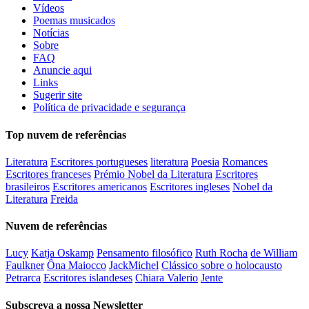
Vídeos
Poemas musicados
Notícias
Sobre
FAQ
Anuncie aqui
Links
Sugerir site
Política de privacidade e segurança
Top nuvem de referências
Literatura
Escritores portugueses
literatura
Poesia
Romances
Escritores franceses
Prémio Nobel da Literatura
Escritores
brasileiros
Escritores americanos
Escritores ingleses
Nobel da
Literatura
Freida
Nuvem de referências
Lucy
Katja Oskamp
Pensamento filosófico
Ruth Rocha
de William
Faulkner
Ôna Maiocco
JackMichel
Clássico sobre o holocausto
Petrarca
Escritores islandeses
Chiara Valerio
Jente
Subscreva a nossa Newsletter