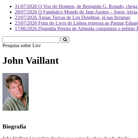
31/07/2026
O Voo do Homem, de Benjamín G. Rosado, chega às
28/07/2026
O Fantástico Mundo de Jane Austen – Jogos, trivia, 
23/07/2026
Águas Turvas de Len Deighton, já nas livrarias;
23/07/2026
Feira do Livro de Lisboa regressa ao Parque Eduar
17/06/2026
Djaimilia Pereira de Almeida conquistou o prémio 
Pesquisa sobre
Literatura
John Vaillant
Biografia