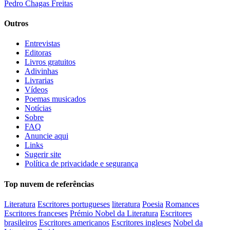
Pedro Chagas Freitas
Outros
Entrevistas
Editoras
Livros gratuitos
Adivinhas
Livrarias
Vídeos
Poemas musicados
Notícias
Sobre
FAQ
Anuncie aqui
Links
Sugerir site
Política de privacidade e segurança
Top nuvem de referências
Literatura
Escritores portugueses
literatura
Poesia
Romances
Escritores franceses
Prémio Nobel da Literatura
Escritores
brasileiros
Escritores americanos
Escritores ingleses
Nobel da