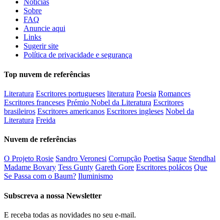
Notícias
Sobre
FAQ
Anuncie aqui
Links
Sugerir site
Política de privacidade e segurança
Top nuvem de referências
Literatura
Escritores portugueses
literatura
Poesia
Romances
Escritores franceses
Prémio Nobel da Literatura
Escritores
brasileiros
Escritores americanos
Escritores ingleses
Nobel da
Literatura
Freida
Nuvem de referências
O Projeto Rosie
Sandro Veronesi
Corrupção
Poetisa
Saque
Stendhal
Madame Bovary
Tess Gunty
Gareth Gore
Escritores polácos
Que
Se Passa com o Baum?
Iluminismo
Subscreva a nossa Newsletter
E receba todas as novidades no seu e-mail.