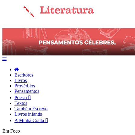
Escritores
Livros
Provérbios
Pensamentos
Poesia
Textos
Também Escrevo
Livros infantis
A Minha Conta
Em Foco