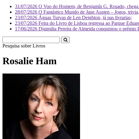
31/07/2026
O Voo do Homem, de Benjamín G. Rosado, chega às
28/07/2026
O Fantástico Mundo de Jane Austen – Jogos, trivia, 
23/07/2026
Águas Turvas de Len Deighton, já nas livrarias;
23/07/2026
Feira do Livro de Lisboa regressa ao Parque Eduar
17/06/2026
Djaimilia Pereira de Almeida conquistou o prémio 
Pesquisa sobre
L
Rosalie Ham