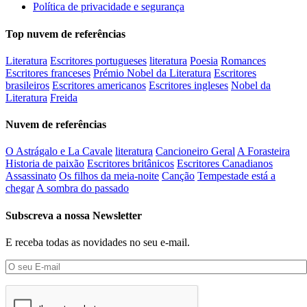
Política de privacidade e segurança
Top nuvem de referências
Literatura
Escritores portugueses
literatura
Poesia
Romances
Escritores franceses
Prémio Nobel da Literatura
Escritores
brasileiros
Escritores americanos
Escritores ingleses
Nobel da
Literatura
Freida
Nuvem de referências
O Astrágalo e La Cavale
literatura
Cancioneiro Geral
A Forasteira
Historia de paixão
Escritores britânicos
Escritores Canadianos
Assassinato
Os filhos da meia-noite
Canção
Tempestade está a
chegar
A sombra do passado
Subscreva a nossa Newsletter
E receba todas as novidades no seu e-mail.