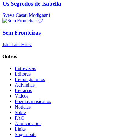
Os Segredos de Isabella
Sveva Casati Modignani
Sem Fronteiras
Jørn Lier Horst
Outros
Entrevistas
Editoras
Livros gratuitos
Adivinhas
Livrarias
Vídeos
Poemas musicados
Notícias
Sobre
FAQ
Anuncie aqui
Links
Sugerir site