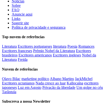
Notícias
Sobre
FAQ
Anuncie aqui
Links
Sugerir site
Política de privacidade e segurança
Top nuvem de referências
Literatura
Escritores portugueses
literatura
Poesia
Romances
Escritores franceses
Prémio Nobel da Literatura
Escritores
brasileiros
Escritores americanos
Escritores ingleses
Nobel da
Literatura
Freida
Nuvem de referências
Olavo Bilac
marketing político
Albano Martins
JackMichel
Escritores ucranianos
Nada cresce ao luar
Kallocaína
escritores
japoneses
Luz em Agosto
Privação da liberdade
Um golpe no céu
Tarântula
Subscreva a nossa Newsletter