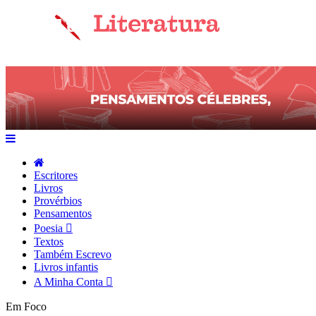
Escritores
Livros
Provérbios
Pensamentos
Poesia
Textos
Também Escrevo
Livros infantis
A Minha Conta
Em Foco