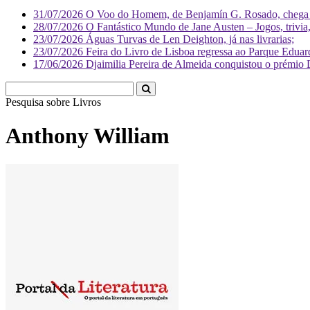
31/07/2026
O Voo do Homem, de Benjamín G. Rosado, chega às
28/07/2026
O Fantástico Mundo de Jane Austen – Jogos, trivia, 
23/07/2026
Águas Turvas de Len Deighton, já nas livrarias;
23/07/2026
Feira do Livro de Lisboa regressa ao Parque Eduar
17/06/2026
Djaimilia Pereira de Almeida conquistou o prémio 
Pesquisa sobre
Li
Anthony William