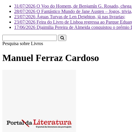
31/07/2026
O Voo do Homem, de Benjamín G. Rosado, chega às
28/07/2026
O Fantástico Mundo de Jane Austen – Jogos, trivia, 
23/07/2026
Águas Turvas de Len Deighton, já nas livrarias;
23/07/2026
Feira do Livro de Lisboa regressa ao Parque Eduar
17/06/2026
Djaimilia Pereira de Almeida conquistou o prémio 
Pesquisa sobre
L
Manuel Ferraz Cardoso