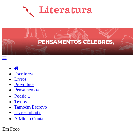
Escritores
Livros
Provérbios
Pensamentos
Poesia
Textos
Também Escrevo
Livros infantis
A Minha Conta
Em Foco