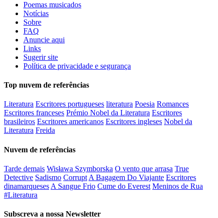
Poemas musicados
Notícias
Sobre
FAQ
Anuncie aqui
Links
Sugerir site
Política de privacidade e segurança
Top nuvem de referências
Literatura
Escritores portugueses
literatura
Poesia
Romances
Escritores franceses
Prémio Nobel da Literatura
Escritores
brasileiros
Escritores americanos
Escritores ingleses
Nobel da
Literatura
Freida
Nuvem de referências
Tarde demais
Wisława Szymborska
O vento que arrasa
True
Detective
Sadismo
Corrupt
A Bagagem Do Viajante
Escritores
dinamarqueses
A Sangue Frio
Cume do Everest
Meninos de Rua
#Literatura
Subscreva a nossa Newsletter