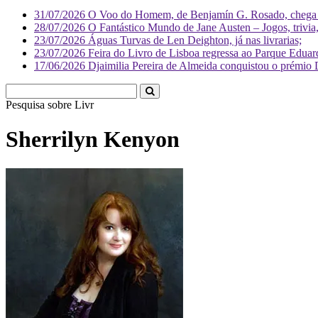
31/07/2026
O Voo do Homem, de Benjamín G. Rosado, chega às
28/07/2026
O Fantástico Mundo de Jane Austen – Jogos, trivia, 
23/07/2026
Águas Turvas de Len Deighton, já nas livrarias;
23/07/2026
Feira do Livro de Lisboa regressa ao Parque Eduar
17/06/2026
Djaimilia Pereira de Almeida conquistou o prémio 
Pesquisa sobre
Literatura
Sherrilyn Kenyon