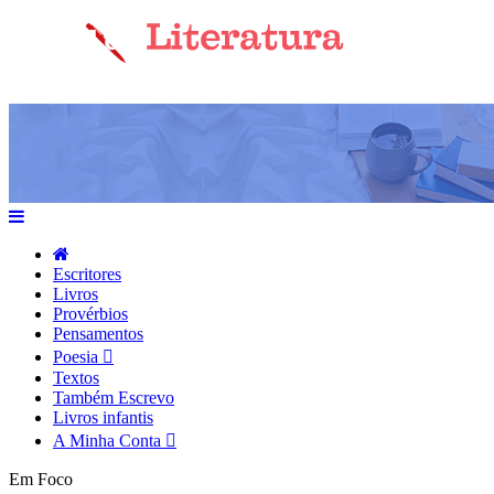
Escritores
Livros
Provérbios
Pensamentos
Poesia
Textos
Também Escrevo
Livros infantis
A Minha Conta
Em Foco