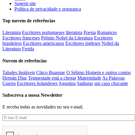
Sugerir site
Política de privacidade e segurança
Top nuvem de referências
Literatura
Escritores portugueses
literatura
Poesia
Romances
Escritores franceses
Prémio Nobel da Literatura
Escritores
brasileiros
Escritores americanos
Escritores ingleses
Nobel da
Literatura
Freida
Nuvem de referências
Taludes Instáveis
Chico Buarque
O Sétimo Homem e outros contos
Hernán Díaz
Tempestade está a chegar
Maternidade
As Palavras
Guerra
Escritores holandeses
Agustina
Sadismo
um caso chocante
Subscreva a nossa Newsletter
E receba todas as novidades no seu e-mail.