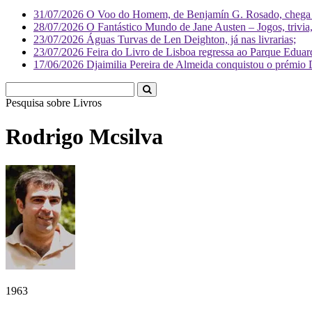
31/07/2026
O Voo do Homem, de Benjamín G. Rosado, chega às
28/07/2026
O Fantástico Mundo de Jane Austen – Jogos, trivia, 
23/07/2026
Águas Turvas de Len Deighton, já nas livrarias;
23/07/2026
Feira do Livro de Lisboa regressa ao Parque Eduar
17/06/2026
Djaimilia Pereira de Almeida conquistou o prémio 
Pesquisa sobre
L
Rodrigo Mcsilva
1963