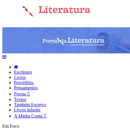
Escritores
Livros
Provérbios
Pensamentos
Poesia
Textos
Também Escrevo
Livros infantis
A Minha Conta
Em Foco