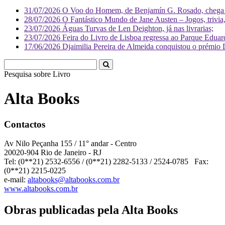
31/07/2026
O Voo do Homem, de Benjamín G. Rosado, chega às
28/07/2026
O Fantástico Mundo de Jane Austen – Jogos, trivia, 
23/07/2026
Águas Turvas de Len Deighton, já nas livrarias;
23/07/2026
Feira do Livro de Lisboa regressa ao Parque Eduar
17/06/2026
Djaimilia Pereira de Almeida conquistou o prémio 
Pesquisa sobre
Liv
Alta Books
Contactos
Av Nilo Peçanha 155 / 11° andar - Centro
20020-904 Rio de Janeiro - RJ
Tel: (0**21) 2532-6556 / (0**21) 2282-5133 / 2524-0785 Fax:
(0**21) 2215-0225
e-mail:
altabooks@altabooks.com.br
www.altabooks.com.br
Obras publicadas pela Alta Books