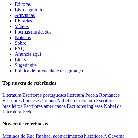
Editoras
Livros gratuitos
Adivinhas
Livrarias
Vídeos
Poemas musicados
Notícias
Sobre
FAQ
Anuncie aqui
Links
Sugerir site
Política de privacidade e segurança
Top nuvem de referências
Literatura
Escritores portugueses
literatura
Poesia
Romances
Escritores franceses
Prémio Nobel da Literatura
Escritores
brasileiros
Escritores americanos
Escritores ingleses
Nobel da
Literatura
Freida
Nuvem de referências
Meninos de Rua
Raphael
acontecimentos históricos
A Caverna