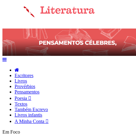
Escritores
Livros
Provérbios
Pensamentos
Poesia
Textos
Também Escrevo
Livros infantis
A Minha Conta
Em Foco