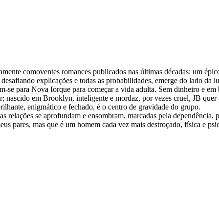
damente comoventes romances publicados nas últimas décadas: um épico
, desafiando explicações e todas as probabilidades, emerge do lado da lu
-se para Nova Iorque para começar a vida adulta. Sem dinheiro e em
; nascido em Brooklyn, inteligente e mordaz, por vezes cruel, JB quer
brilhante, enigmático e fechado, é o centro de gravidade do grupo.
 relações se aprofundam e ensombram, marcadas pela dependência, pel
seus pares, mas que é um homem cada vez mais destroçado, física e ps