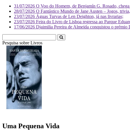
31/07/2026
O Voo do Homem, de Benjamín G. Rosado, chega às
28/07/2026
O Fantástico Mundo de Jane Austen – Jogos, trivia, 
23/07/2026
Águas Turvas de Len Deighton, já nas livrarias;
23/07/2026
Feira do Livro de Lisboa regressa ao Parque Eduar
17/06/2026
Djaimilia Pereira de Almeida conquistou o prémio 
Pesquisa sobre
Li
Uma Pequena Vida