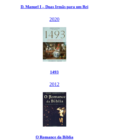
as Irmãs para um Rei
2020
1493
2012
e da Bíblia