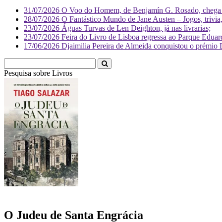
31/07/2026
O Voo do Homem, de Benjamín G. Rosado, chega às
28/07/2026
O Fantástico Mundo de Jane Austen – Jogos, trivia, 
23/07/2026
Águas Turvas de Len Deighton, já nas livrarias;
23/07/2026
Feira do Livro de Lisboa regressa ao Parque Eduar
17/06/2026
Djaimilia Pereira de Almeida conquistou o prémio 
Pesquisa sobre
Liv
O Judeu de Santa Engrácia