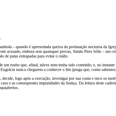
.
anhola – quando é apresentada queixa da profanação nocturna da Igreja
nte acusado, embora sem quaisquer provas, Simão Pires Sólis – um cris
o de patas entrapadas para evitar o ruído.
 um roubo que, afinal, talvez nem tenha sido cometido; e, no instante
ta Engrácia nunca chegarem a conhecer o fim (praga que, como sabemos,
 decide, logo após a execução, investigar por sua conta e risco os moti
 caso e as consequentes impunidades da Justiça. Da leitura deste cader
oquiabertos.