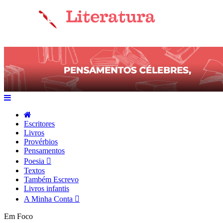
Escritores
Livros
Provérbios
Pensamentos
Poesia
Textos
Também Escrevo
Livros infantis
A Minha Conta
Em Foco