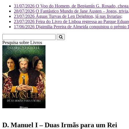
31/07/2026
O Voo do Homem, de Benjamín G. Rosado, chega às
28/07/2026
O Fantástico Mundo de Jane Austen – Jogos, trivia, 
23/07/2026
Águas Turvas de Len Deighton, já nas livrarias;
23/07/2026
Feira do Livro de Lisboa regressa ao Parque Eduar
17/06/2026
Djaimilia Pereira de Almeida conquistou o prémio 
Pesquisa sobre
Livr
D. Manuel I – Duas Irmãs para um Rei