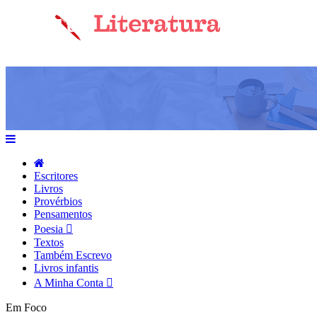
Escritores
Livros
Provérbios
Pensamentos
Poesia
Textos
Também Escrevo
Livros infantis
A Minha Conta
Em Foco