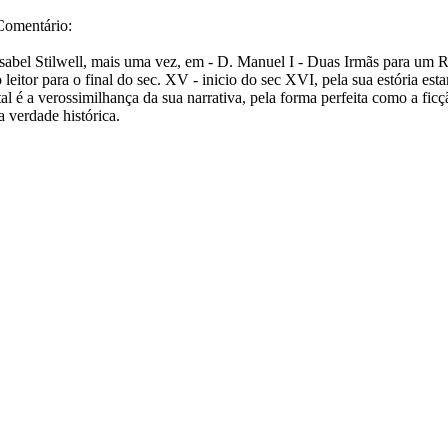
Comentário:
Isabel Stilwell, mais uma vez, em - D. Manuel I - Duas Irmãs para um Rei
o leitor para o final do sec. XV - inicio do sec XVI, pela sua estória es
 tal é a verossimilhança da sua narrativa, pela forma perfeita como a fi
 verdade histórica.