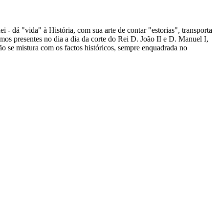
 - dá "vida" à História, com sua arte de contar "estorias", transporta
tamos presentes no dia a dia da corte do Rei D. João II e D. Manuel I,
cção se mistura com os factos históricos, sempre enquadrada no