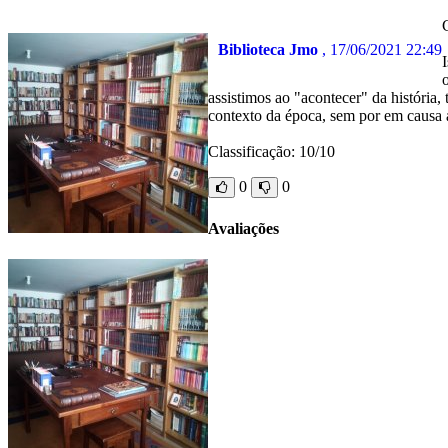
Biblioteca Jmo
, 17/06/2021 22:49
assistimos ao "acontecer" da história,
contexto da época, sem por em causa a
Classificação: 10/10
0
0
Avaliações