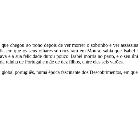
que chegou ao trono depois de ver morrer o sobrinho e ver assassinar
a em que os seus olhares se cruzaram em Moura, sabia que Isabel hav
va e a sua felicidade durou pouco. Isabel morria no parto, e o seu úni
a rainha de Portugal e mãe de dez filhos, entre eles seis varões.
o global português, numa época fascinante dos Descobrimentos, em que 