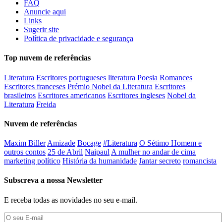
FAQ
Anuncie aqui
Links
Sugerir site
Política de privacidade e segurança
Top nuvem de referências
Literatura
Escritores portugueses
literatura
Poesia
Romances
Escritores franceses
Prémio Nobel da Literatura
Escritores
brasileiros
Escritores americanos
Escritores ingleses
Nobel da
Literatura
Freida
Nuvem de referências
Maxim Biller
Amizade
Bocage
#Literatura
O Sétimo Homem e
outros contos
25 de Abril
Naipaul
A mulher no andar de cima
marketing político
História da humanidade
Jantar secreto
romancista
Subscreva a nossa Newsletter
E receba todas as novidades no seu e-mail.