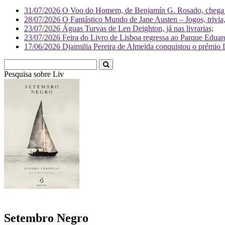
31/07/2026
O Voo do Homem, de Benjamín G. Rosado, chega às
28/07/2026
O Fantástico Mundo de Jane Austen – Jogos, trivia, 
23/07/2026
Águas Turvas de Len Deighton, já nas livrarias;
23/07/2026
Feira do Livro de Lisboa regressa ao Parque Eduar
17/06/2026
Djaimilia Pereira de Almeida conquistou o prémio 
Pesquisa sobre
Literatura
Setembro Negro