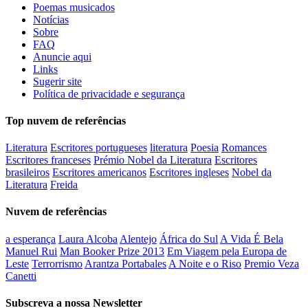
Poemas musicados
Notícias
Sobre
FAQ
Anuncie aqui
Links
Sugerir site
Política de privacidade e segurança
Top nuvem de referências
Literatura
Escritores portugueses
literatura
Poesia
Romances
Escritores franceses
Prémio Nobel da Literatura
Escritores
brasileiros
Escritores americanos
Escritores ingleses
Nobel da
Literatura
Freida
Nuvem de referências
a esperança
Laura Alcoba
Alentejo
África do Sul
A Vida É Bela
Manuel Rui
Man Booker Prize 2013
Em Viagem pela Europa de
Leste
Terrorrismo
Arantza Portabales
A Noite e o Riso
Premio Veza
Canetti
Subscreva a nossa Newsletter