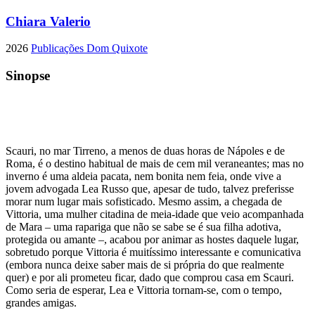
Chiara Valerio
2026
Publicações Dom Quixote
Sinopse
Scauri, no mar Tirreno, a menos de duas horas de Nápoles e de
Roma, é o destino habitual de mais de cem mil veraneantes; mas no
inverno é uma aldeia pacata, nem bonita nem feia, onde vive a
jovem advogada Lea Russo que, apesar de tudo, talvez preferisse
morar num lugar mais sofisticado. Mesmo assim, a chegada de
Vittoria, uma mulher citadina de meia-idade que veio acompanhada
de Mara – uma rapariga que não se sabe se é sua filha adotiva,
protegida ou amante –, acabou por animar as hostes daquele lugar,
sobretudo porque Vittoria é muitíssimo interessante e comunicativa
(embora nunca deixe saber mais de si própria do que realmente
quer) e por ali prometeu ficar, dado que comprou casa em Scauri.
Como seria de esperar, Lea e Vittoria tornam-se, com o tempo,
grandes amigas.