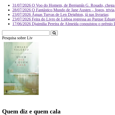
31/07/2026
O Voo do Homem, de Benjamín G. Rosado, chega às
28/07/2026
O Fantástico Mundo de Jane Austen – Jogos, trivia, 
23/07/2026
Águas Turvas de Len Deighton, já nas livrarias;
23/07/2026
Feira do Livro de Lisboa regressa ao Parque Eduar
17/06/2026
Djaimilia Pereira de Almeida conquistou o prémio 
Pesquisa sobre
Literatura
Quem diz e quem cala