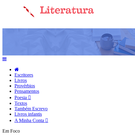
Escritores
Livros
Provérbios
Pensamentos
Poesia
Textos
Também Escrevo
Livros infantis
A Minha Conta
Em Foco