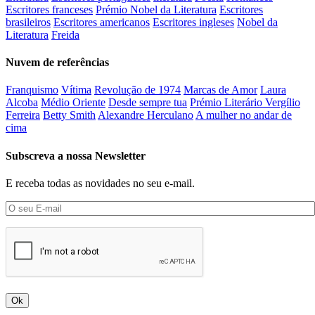
Escritores franceses
Prémio Nobel da Literatura
Escritores
brasileiros
Escritores americanos
Escritores ingleses
Nobel da
Literatura
Freida
Nuvem de referências
Franquismo
Vítima
Revolução de 1974
Marcas de Amor
Laura
Alcoba
Médio Oriente
Desde sempre tua
Prémio Literário Vergílio
Ferreira
Betty Smith
Alexandre Herculano
A mulher no andar de
cima
Subscreva a nossa Newsletter
E receba todas as novidades no seu e-mail.
Ok