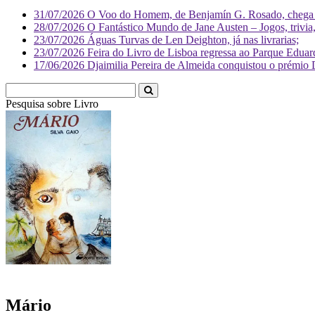
31/07/2026
O Voo do Homem, de Benjamín G. Rosado, chega às
28/07/2026
O Fantástico Mundo de Jane Austen – Jogos, trivia, 
23/07/2026
Águas Turvas de Len Deighton, já nas livrarias;
23/07/2026
Feira do Livro de Lisboa regressa ao Parque Eduar
17/06/2026
Djaimilia Pereira de Almeida conquistou o prémio 
Pesquisa sobre
Literatura
Mário