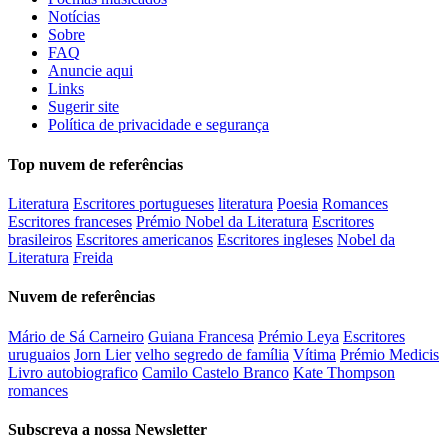
Notícias
Sobre
FAQ
Anuncie aqui
Links
Sugerir site
Política de privacidade e segurança
Top nuvem de referências
Literatura
Escritores portugueses
literatura
Poesia
Romances
Escritores franceses
Prémio Nobel da Literatura
Escritores
brasileiros
Escritores americanos
Escritores ingleses
Nobel da
Literatura
Freida
Nuvem de referências
Mário de Sá Carneiro
Guiana Francesa
Prémio Leya
Escritores
uruguaios
Jorn Lier
velho segredo de família
Vítima
Prémio Medicis
Livro autobiografico
Camilo Castelo Branco
Kate Thompson
romances
Subscreva a nossa Newsletter