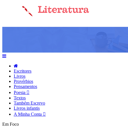
Escritores
Livros
Provérbios
Pensamentos
Poesia
Textos
Também Escrevo
Livros infantis
A Minha Conta
Em Foco