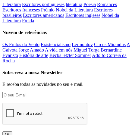
Literatura
Escritores portugueses
literatura
Poesia
Romances
Escritores franceses
Prémio Nobel da Literatura
Escritores
brasileiros
Escritores americanos
Escritores ingleses
Nobel da
Literatura
Freida
Nuvem de referências
Os Frutos do Vento
Existencialismo
Lermontov
Circus Mirandus
A
Gaivota
Jorge Amado
A vida em nós
Miguel Torga
Bernardine
Evaristo
História de arte
Becks letzter Sommer
Adolfo Correia da
Rocha
Subscreva a nossa Newsletter
E receba todas as novidades no seu e-mail.
Ok