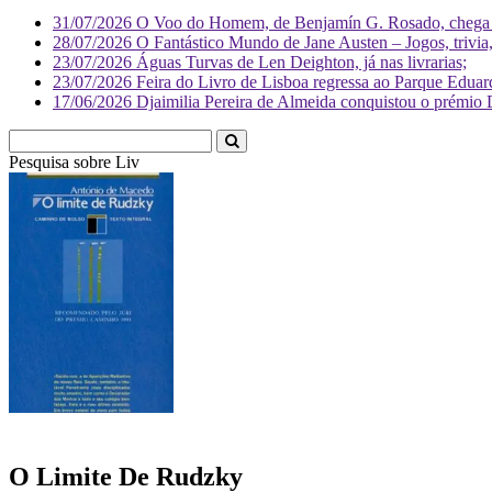
31/07/2026
O Voo do Homem, de Benjamín G. Rosado, chega às
28/07/2026
O Fantástico Mundo de Jane Austen – Jogos, trivia, 
23/07/2026
Águas Turvas de Len Deighton, já nas livrarias;
23/07/2026
Feira do Livro de Lisboa regressa ao Parque Eduar
17/06/2026
Djaimilia Pereira de Almeida conquistou o prémio 
Pesquisa sobre
Literatura
O Limite De Rudzky