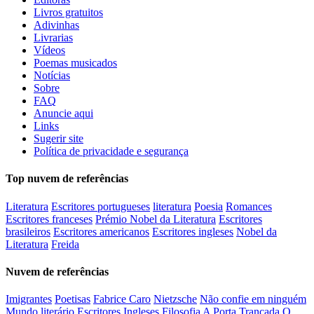
Livros gratuitos
Adivinhas
Livrarias
Vídeos
Poemas musicados
Notícias
Sobre
FAQ
Anuncie aqui
Links
Sugerir site
Política de privacidade e segurança
Top nuvem de referências
Literatura
Escritores portugueses
literatura
Poesia
Romances
Escritores franceses
Prémio Nobel da Literatura
Escritores
brasileiros
Escritores americanos
Escritores ingleses
Nobel da
Literatura
Freida
Nuvem de referências
Imigrantes
Poetisas
Fabrice Caro
Nietzsche
Não confie em ninguém
Mundo literário
Escritores Ingleses
Filosofia
A Porta Trancada
O