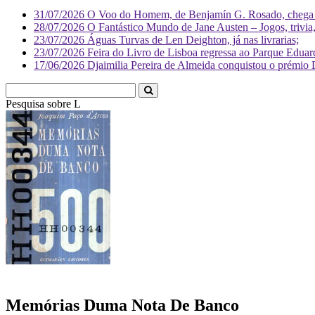
31/07/2026
O Voo do Homem, de Benjamín G. Rosado, chega às
28/07/2026
O Fantástico Mundo de Jane Austen – Jogos, trivia, 
23/07/2026
Águas Turvas de Len Deighton, já nas livrarias;
23/07/2026
Feira do Livro de Lisboa regressa ao Parque Eduar
17/06/2026
Djaimilia Pereira de Almeida conquistou o prémio 
Pesquisa sobre
Literatura
Memórias Duma Nota De Banco