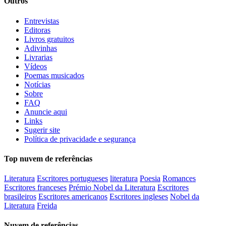
Outros
Entrevistas
Editoras
Livros gratuitos
Adivinhas
Livrarias
Vídeos
Poemas musicados
Notícias
Sobre
FAQ
Anuncie aqui
Links
Sugerir site
Política de privacidade e segurança
Top nuvem de referências
Literatura
Escritores portugueses
literatura
Poesia
Romances
Escritores franceses
Prémio Nobel da Literatura
Escritores
brasileiros
Escritores americanos
Escritores ingleses
Nobel da
Literatura
Freida
Nuvem de referências