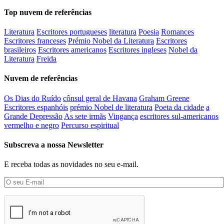
Top nuvem de referências
Literatura
Escritores portugueses
literatura
Poesia
Romances
Escritores franceses
Prémio Nobel da Literatura
Escritores
brasileiros
Escritores americanos
Escritores ingleses
Nobel da
Literatura
Freida
Nuvem de referências
Os Dias do Ruído
cônsul geral de Havana
Graham Greene
Escritores espanhóis
prémio Nobel de literatura
Poeta da cidade
a
Grande Depressão
As sete irmãs
Vingança
escritores sul-americanos
vermelho e negro
Percurso espiritual
Subscreva a nossa Newsletter
E receba todas as novidades no seu e-mail.