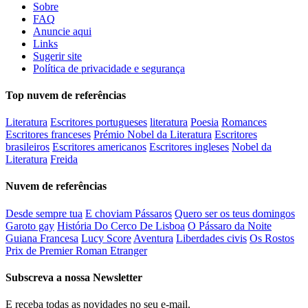
Sobre
FAQ
Anuncie aqui
Links
Sugerir site
Política de privacidade e segurança
Top nuvem de referências
Literatura
Escritores portugueses
literatura
Poesia
Romances
Escritores franceses
Prémio Nobel da Literatura
Escritores
brasileiros
Escritores americanos
Escritores ingleses
Nobel da
Literatura
Freida
Nuvem de referências
Desde sempre tua
E choviam Pássaros
Quero ser os teus domingos
Garoto gay
História Do Cerco De Lisboa
O Pássaro da Noite
Guiana Francesa
Lucy Score
Aventura
Liberdades civis
Os Rostos
Prix de Premier Roman Etranger
Subscreva a nossa Newsletter
E receba todas as novidades no seu e-mail.