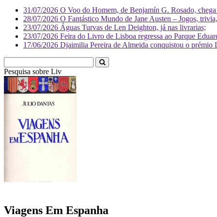
31/07/2026
O Voo do Homem, de Benjamín G. Rosado, chega às
28/07/2026
O Fantástico Mundo de Jane Austen – Jogos, trivia, 
23/07/2026
Águas Turvas de Len Deighton, já nas livrarias;
23/07/2026
Feira do Livro de Lisboa regressa ao Parque Eduar
17/06/2026
Djaimilia Pereira de Almeida conquistou o prémio 
Pesquisa sobre
Literatura
Viagens Em Espanha