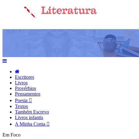
Escritores
Livros
Provérbios
Pensamentos
Poesia
Textos
Também Escrevo
Livros infantis
A Minha Conta
Em Foco