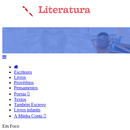
Escritores
Livros
Provérbios
Pensamentos
Poesia
Textos
Também Escrevo
Livros infantis
A Minha Conta
Em Foco