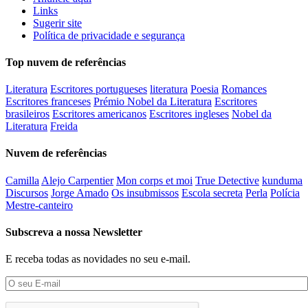
Links
Sugerir site
Política de privacidade e segurança
Top nuvem de referências
Literatura
Escritores portugueses
literatura
Poesia
Romances
Escritores franceses
Prémio Nobel da Literatura
Escritores
brasileiros
Escritores americanos
Escritores ingleses
Nobel da
Literatura
Freida
Nuvem de referências
Camilla
Alejo Carpentier
Mon corps et moi
True Detective
kunduma
Discursos
Jorge Amado
Os insubmissos
Escola secreta
Perla
Polícia
Mestre-canteiro
Subscreva a nossa Newsletter
E receba todas as novidades no seu e-mail.