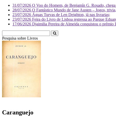
31/07/2026
O Voo do Homem, de Benjamín G. Rosado, chega às
28/07/2026
O Fantástico Mundo de Jane Austen – Jogos, trivia, 
23/07/2026
Águas Turvas de Len Deighton, já nas livrarias;
23/07/2026
Feira do Livro de Lisboa regressa ao Parque Eduar
17/06/2026
Djaimilia Pereira de Almeida conquistou o prémio 
Pesquisa sobre
Livr
Caranguejo