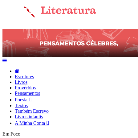
Escritores
Livros
Provérbios
Pensamentos
Poesia
Textos
Também Escrevo
Livros infantis
A Minha Conta
Em Foco