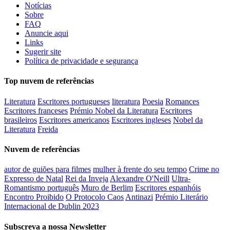
Notícias
Sobre
FAQ
Anuncie aqui
Links
Sugerir site
Política de privacidade e segurança
Top nuvem de referências
Literatura
Escritores portugueses
literatura
Poesia
Romances
Escritores franceses
Prémio Nobel da Literatura
Escritores
brasileiros
Escritores americanos
Escritores ingleses
Nobel da
Literatura
Freida
Nuvem de referências
autor de guiões para filmes
mulher à frente do seu tempo
Crime no
Expresso de Natal
Rei da Inveja
Alexandre O'Neill
Ultra-
Romantismo português
Muro de Berlim
Escritores espanhóis
Encontro Proibido
O Protocolo Caos
Antinazi
Prémio Literário
Internacional de Dublin 2023
Subscreva a nossa Newsletter