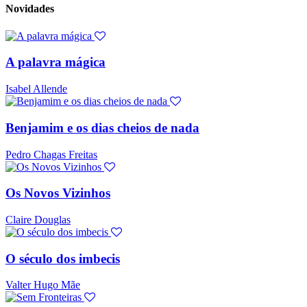
Novidades
A palavra mágica
Isabel Allende
Benjamim e os dias cheios de nada
Pedro Chagas Freitas
Os Novos Vizinhos
Claire Douglas
O século dos imbecis
Valter Hugo Mãe