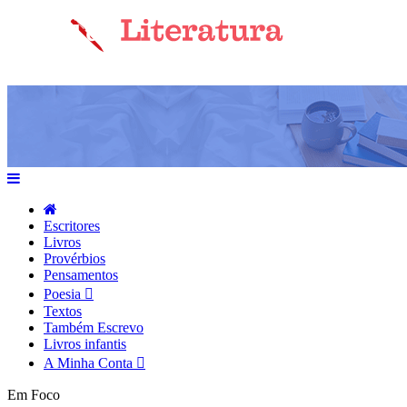
Escritores
Livros
Provérbios
Pensamentos
Poesia
Textos
Também Escrevo
Livros infantis
A Minha Conta
Em Foco