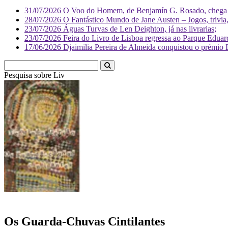
31/07/2026
O Voo do Homem, de Benjamín G. Rosado, chega às
28/07/2026
O Fantástico Mundo de Jane Austen – Jogos, trivia, 
23/07/2026
Águas Turvas de Len Deighton, já nas livrarias;
23/07/2026
Feira do Livro de Lisboa regressa ao Parque Eduar
17/06/2026
Djaimilia Pereira de Almeida conquistou o prémio 
Pesquisa sobre
Literatura
Os Guarda-Chuvas Cintilantes