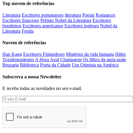
Top nuvem de referências
Literatura
Escritores portugueses
literatura
Poesia
Romances
Escritores franceses
Prémio Nobel da Literatura
Escritores
brasileiros
Escritores americanos
Escritores ingleses
Nobel da
Literatura
Freida
Nuvem de referências
Han Kang
Escritores Finlandeses
Mistérios da vida humana
Hitler
Toxidependentes
A Hora Azul
Chantagem
Os filhos da meia-noite
Bruxaria
Biblioteca
Poeta da Cidade
Um Otimista na América
Subscreva a nossa Newsletter
E receba todas as novidades no seu e-mail.