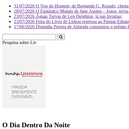
31/07/2026
O Voo do Homem, de Benjamín G. Rosado, chega às
28/07/2026
O Fantástico Mundo de Jane Austen – Jogos, trivia, 
23/07/2026
Águas Turvas de Len Deighton, já nas livrarias;
23/07/2026
Feira do Livro de Lisboa regressa ao Parque Eduar
17/06/2026
Djaimilia Pereira de Almeida conquistou o prémio 
Pesquisa sobre
Literatura
O Dia Dentro Da Noite