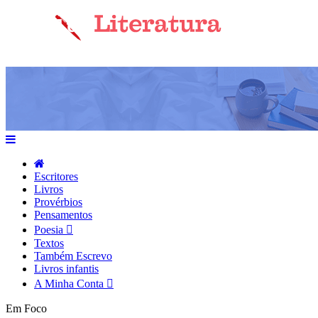
Escritores
Livros
Provérbios
Pensamentos
Poesia
Textos
Também Escrevo
Livros infantis
A Minha Conta
Em Foco