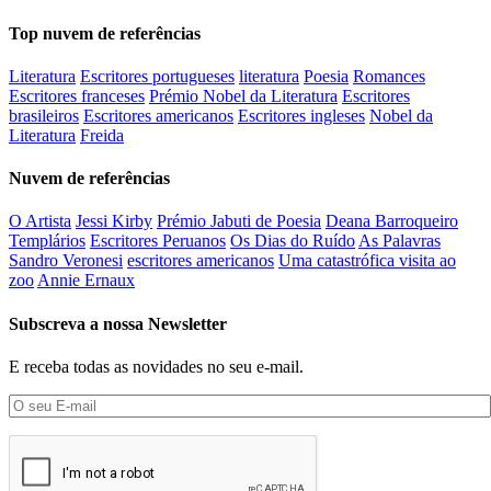
Top nuvem de referências
Literatura
Escritores portugueses
literatura
Poesia
Romances
Escritores franceses
Prémio Nobel da Literatura
Escritores
brasileiros
Escritores americanos
Escritores ingleses
Nobel da
Literatura
Freida
Nuvem de referências
O Artista
Jessi Kirby
Prémio Jabuti de Poesia
Deana Barroqueiro
Templários
Escritores Peruanos
Os Dias do Ruído
As Palavras
Sandro Veronesi
escritores americanos
Uma catastrófica visita ao
zoo
Annie Ernaux
Subscreva a nossa Newsletter
E receba todas as novidades no seu e-mail.