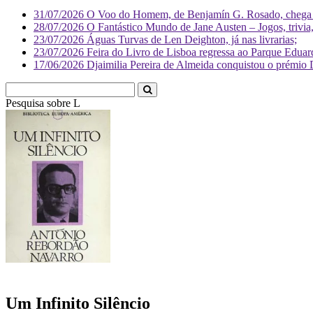
31/07/2026
O Voo do Homem, de Benjamín G. Rosado, chega às
28/07/2026
O Fantástico Mundo de Jane Austen – Jogos, trivia, 
23/07/2026
Águas Turvas de Len Deighton, já nas livrarias;
23/07/2026
Feira do Livro de Lisboa regressa ao Parque Eduar
17/06/2026
Djaimilia Pereira de Almeida conquistou o prémio 
Pesquisa sobre
Literatura
Um Infinito Silêncio