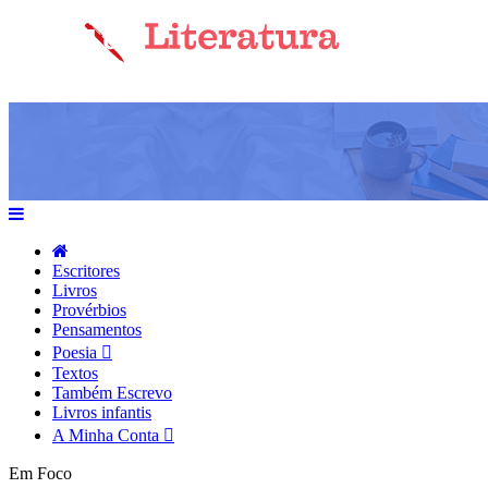
Escritores
Livros
Provérbios
Pensamentos
Poesia
Textos
Também Escrevo
Livros infantis
A Minha Conta
Em Foco