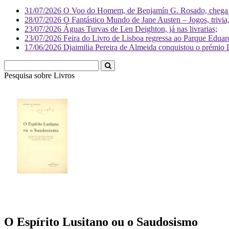
31/07/2026
O Voo do Homem, de Benjamín G. Rosado, chega às
28/07/2026
O Fantástico Mundo de Jane Austen – Jogos, trivia, 
23/07/2026
Águas Turvas de Len Deighton, já nas livrarias;
23/07/2026
Feira do Livro de Lisboa regressa ao Parque Eduar
17/06/2026
Djaimilia Pereira de Almeida conquistou o prémio 
Pesquisa sobre
Livr
O Espírito Lusitano ou o Saudosismo