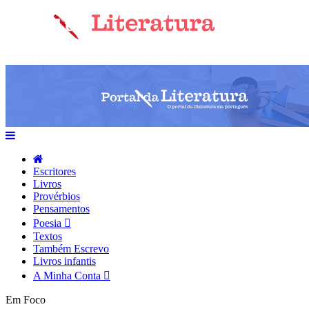
Escritores
Livros
Provérbios
Pensamentos
Poesia
Textos
Também Escrevo
Livros infantis
A Minha Conta
Em Foco