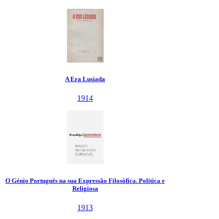
A Era Lusíada
1914
O Génio Português na sua Expressão Filosófica. Política e
Religiosa
1913