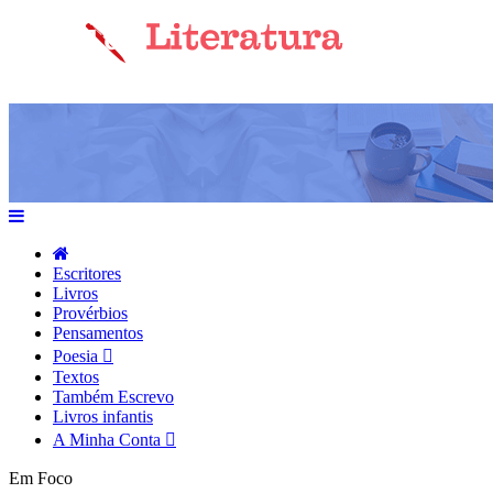
Escritores
Livros
Provérbios
Pensamentos
Poesia
Textos
Também Escrevo
Livros infantis
A Minha Conta
Em Foco