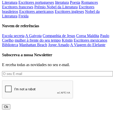
Literatura
Escritores portugueses
literatura
Poesia
Romances
Escritores franceses
Prémio Nobel da Literatura
Escritores
brasileiros
Escritores americanos
Escritores ingleses
Nobel da
Literatura
Freida
Nuvem de referências
Escola secreta
A Gaivota
Companhia de Jesus
Coroa Maldita
Paulo
Coelho
mulher à frente do seu tempo
Kristin
Escritores mexicanos
Biblioteca
Manhattan Beach
Jorge Amado
A Viagem do Elefante
Subscreva a nossa Newsletter
E receba todas as novidades no seu e-mail.
Ok