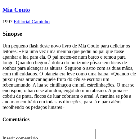
Mia Couto
1997
Editorial Caminho
Sinopse
Um pequeno flash deste novo livro de Mia Couto para deliciar os
leitores: «Era uma vez uma menina que pediu ao pai que fosse
apanhar a lua para ela. O pai meteu-se num barco e remou para
longe. Quando chegou à dobra do horizonte pôs-se em bicos de
sonhos para alcançar as alturas. Segurou o astro com as duas mãos,
com mil cuidados. O planeta era leve como uma baloa. «Quando ele
puxou para arrancar aquele fruto do céu se escutou um
rebentamundo. A lua se cintilhaçou em mil estrelinhações. O mar se
encrispou, o barco se afundou, engolido num abismo. A praia se
cobriu de prata, flocos de luar cobriram o areal. A menina se pôs a
andar ao contrário em todas as direcções, para lá e para além,
recolhendo os pedaços lunares»
Comentários
Inserir comentário -