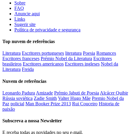
Sobre
FAQ
Anuncie aqui
Links
Sugerir site
Política de privacidade e segurança
Top nuvem de referências
Literatura
Escritores portugueses
literatura
Poesia
Romances
Escritores franceses
Prémio Nobel da Literatura
Escritores
brasileiros
Escritores americanos
Escritores ingleses
Nobel da
Literatura
Freida
Nuvem de referências
Leonardo Padura
Amizade
Prémio Jabuti de Poesia
Alcácer Quibir
Rússia soviética
Zadie Smith
Valter Hugo Mãe
Premio Nobel da
Paz
policial
Man Booker Prize 2013
Rui Couceiro
Historia de
paixão
Subscreva a nossa Newsletter
E receba todas as novidades no seu e-mail.