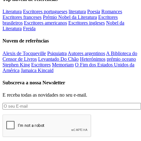
Literatura
Escritores portugueses
literatura
Poesia
Romances
Escritores franceses
Prémio Nobel da Literatura
Escritores
brasileiros
Escritores americanos
Escritores ingleses
Nobel da
Literatura
Freida
Nuvem de referências
Alexis de Tocqueville
Psiquiatra
Autores argentinos
A Biblioteca do
Censor de Livros
Levantado Do Chão
Heterónimos
prémio oceano
Stephen King
Escritores
Memoriam
O Fim dos Estados Unidos da
América
Jamaica Kincaid
Subscreva a nossa Newsletter
E receba todas as novidades no seu e-mail.