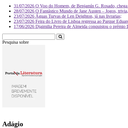
31/07/2026
O Voo do Homem, de Benjamín G. Rosado, chega às
28/07/2026
O Fantástico Mundo de Jane Austen – Jogos, trivia, 
23/07/2026
Águas Turvas de Len Deighton, já nas livrarias;
23/07/2026
Feira do Livro de Lisboa regressa ao Parque Eduar
17/06/2026
Djaimilia Pereira de Almeida conquistou o prémio 
Pesquisa sobre
Literatura
Adágio