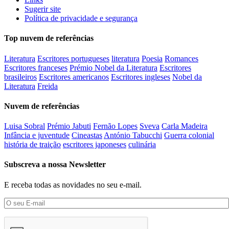
Sugerir site
Política de privacidade e segurança
Top nuvem de referências
Literatura
Escritores portugueses
literatura
Poesia
Romances
Escritores franceses
Prémio Nobel da Literatura
Escritores
brasileiros
Escritores americanos
Escritores ingleses
Nobel da
Literatura
Freida
Nuvem de referências
Luisa Sobral
Prémio Jabuti
Fernão Lopes
Sveva
Carla Madeira
Infância e juventude
Cineastas
António Tabucchi
Guerra colonial
história de traição
escritores japoneses
culinária
Subscreva a nossa Newsletter
E receba todas as novidades no seu e-mail.