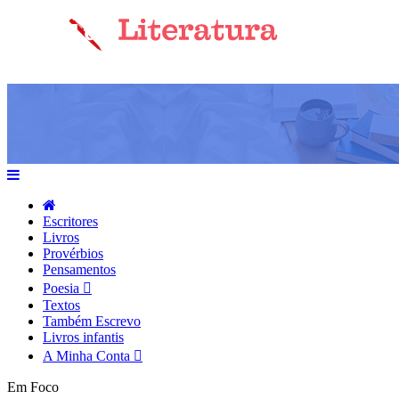
Escritores
Livros
Provérbios
Pensamentos
Poesia
Textos
Também Escrevo
Livros infantis
A Minha Conta
Em Foco