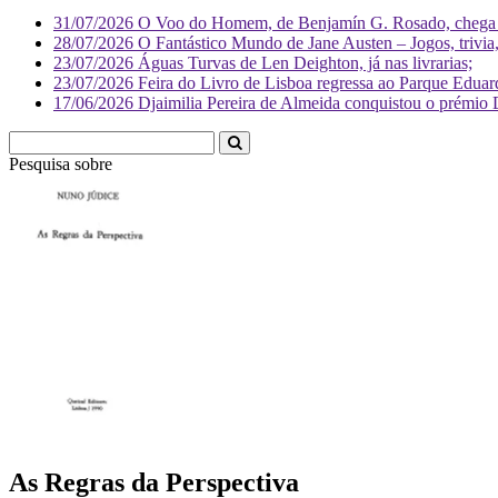
31/07/2026
O Voo do Homem, de Benjamín G. Rosado, chega às
28/07/2026
O Fantástico Mundo de Jane Austen – Jogos, trivia, 
23/07/2026
Águas Turvas de Len Deighton, já nas livrarias;
23/07/2026
Feira do Livro de Lisboa regressa ao Parque Eduar
17/06/2026
Djaimilia Pereira de Almeida conquistou o prémio 
Pesquisa sobre
Literatura
As Regras da Perspectiva