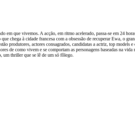
o em que vivemos. A acção, em ritmo acelerado, passa-se em 24 horas,
so que chega à cidade francesa com a obsessão de recuperar Ewa, o gran
ão produtores, actores consagrados, candidatas a actriz, top models e est
enores de como vivem e se comportam as personagens baseadas na vida 
 um thriller que se lê de um só fôlego.