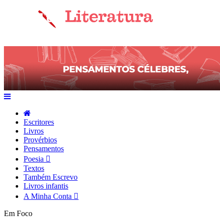
Escritores
Livros
Provérbios
Pensamentos
Poesia
Textos
Também Escrevo
Livros infantis
A Minha Conta
Em Foco