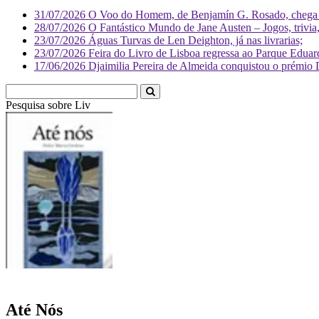
31/07/2026
O Voo do Homem, de Benjamín G. Rosado, chega às
28/07/2026
O Fantástico Mundo de Jane Austen – Jogos, trivia, 
23/07/2026
Águas Turvas de Len Deighton, já nas livrarias;
23/07/2026
Feira do Livro de Lisboa regressa ao Parque Eduar
17/06/2026
Djaimilia Pereira de Almeida conquistou o prémio 
Pesquisa sobre
Literatura
Até Nós