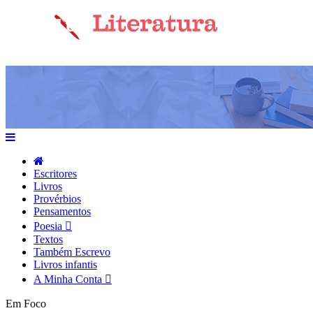
Escritores
Livros
Provérbios
Pensamentos
Poesia
Textos
Também Escrevo
Livros infantis
A Minha Conta
Em Foco