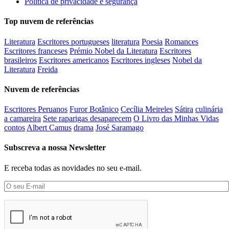
Política de privacidade e segurança
Top nuvem de referências
Literatura
Escritores portugueses
literatura
Poesia
Romances
Escritores franceses
Prémio Nobel da Literatura
Escritores
brasileiros
Escritores americanos
Escritores ingleses
Nobel da
Literatura
Freida
Nuvem de referências
Escritores Peruanos
Furor Botânico
Cecília Meireles
Sátira
culinária
a camareira
Sete raparigas desaparecem
O Livro das Minhas Vidas
contos
Albert Camus
drama
José Saramago
Subscreva a nossa Newsletter
E receba todas as novidades no seu e-mail.