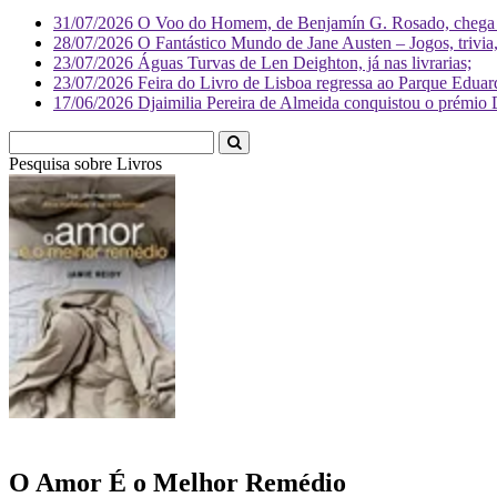
31/07/2026
O Voo do Homem, de Benjamín G. Rosado, chega às
28/07/2026
O Fantástico Mundo de Jane Austen – Jogos, trivia, 
23/07/2026
Águas Turvas de Len Deighton, já nas livrarias;
23/07/2026
Feira do Livro de Lisboa regressa ao Parque Eduar
17/06/2026
Djaimilia Pereira de Almeida conquistou o prémio 
Pesquisa sobre
L
O Amor É o Melhor Remédio