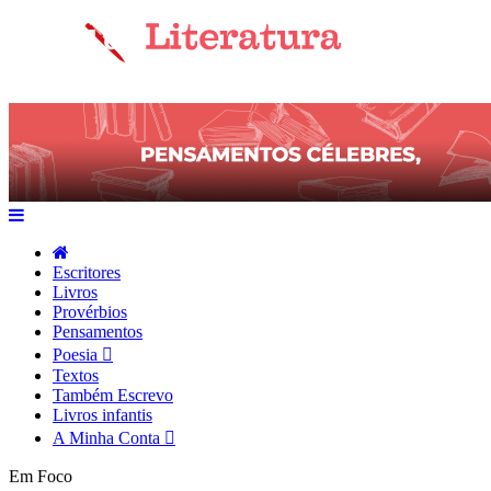
Escritores
Livros
Provérbios
Pensamentos
Poesia
Textos
Também Escrevo
Livros infantis
A Minha Conta
Em Foco