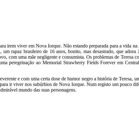
ra irem viver em Nova Iorque. Não estando preparada para a vida na A
el, um rapaz brasileiro de 16 anos, bonito, mas desastrado, que ado
 novo, com uma mãe negligente e consumista. Os problemas de Teresa c
ma peregrinação ao Memorial Strawberry Fields Forever em Central P
reverente e com uma certa dose de humor negro a história de Teresa, uma 
ara ir viver nos subúrbios de Nova Iorque. Num registo um pouco dife
 admirável mundo das suas personagens.