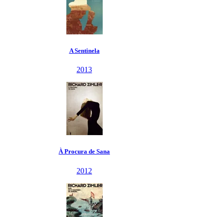
A Sentinela
2013
À Procura de Sana
2012