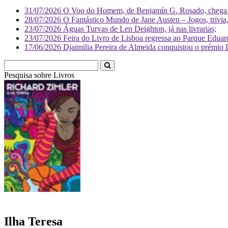
31/07/2026
O Voo do Homem, de Benjamín G. Rosado, chega às
28/07/2026
O Fantástico Mundo de Jane Austen – Jogos, trivia, 
23/07/2026
Águas Turvas de Len Deighton, já nas livrarias;
23/07/2026
Feira do Livro de Lisboa regressa ao Parque Eduar
17/06/2026
Djaimilia Pereira de Almeida conquistou o prémio 
Pesquisa sobre
Livr
Ilha Teresa