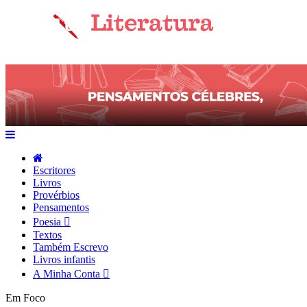
Escritores
Livros
Provérbios
Pensamentos
Poesia
Textos
Também Escrevo
Livros infantis
A Minha Conta
Em Foco