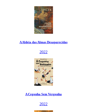
deia das Almas Desaparecidas
2022
A Cegonha Sem Vergonha
2022