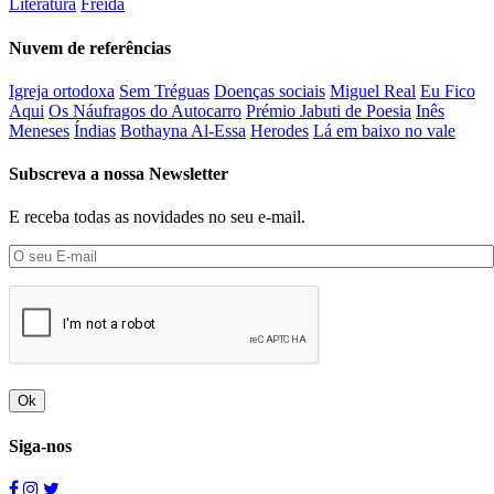
Literatura
Freida
Nuvem de referências
Igreja ortodoxa
Sem Tréguas
Doenças sociais
Miguel Real
Eu Fico
Aqui
Os Náufragos do Autocarro
Prémio Jabuti de Poesia
Inês
Meneses
Índias
Bothayna Al-Essa
Herodes
Lá em baixo no vale
Subscreva a nossa Newsletter
E receba todas as novidades no seu e-mail.
Ok
Siga-nos