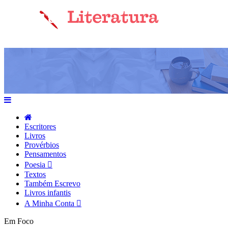
Escritores
Livros
Provérbios
Pensamentos
Poesia
Textos
Também Escrevo
Livros infantis
A Minha Conta
Em Foco