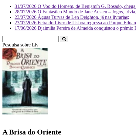
31/07/2026
O Voo do Homem, de Benjamín G. Rosado, chega às
28/07/2026
O Fantástico Mundo de Jane Austen – Jogos, trivia, 
23/07/2026
Águas Turvas de Len Deighton, já nas livrarias;
23/07/2026
Feira do Livro de Lisboa regressa ao Parque Eduar
17/06/2026
Djaimilia Pereira de Almeida conquistou o prémio 
Pesquisa sobre
Literatura
A Brisa do Oriente