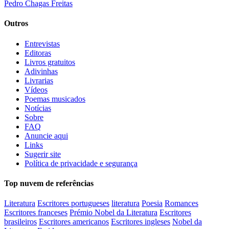
Pedro Chagas Freitas
Outros
Entrevistas
Editoras
Livros gratuitos
Adivinhas
Livrarias
Vídeos
Poemas musicados
Notícias
Sobre
FAQ
Anuncie aqui
Links
Sugerir site
Política de privacidade e segurança
Top nuvem de referências
Literatura
Escritores portugueses
literatura
Poesia
Romances
Escritores franceses
Prémio Nobel da Literatura
Escritores
brasileiros
Escritores americanos
Escritores ingleses
Nobel da