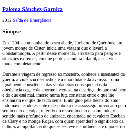
Paloma Sánchez-Garnica
2012
Saída de Emergência
Sinopse
Em 1204, acompanhando o seu abade, Umberto de Quéribus, um
jovem monge de Cister, inicia uma viagem que o levará a
Constantinopla. A partir desse momento, arrastado para perigos e
situações extremas, em que perde a candura infantil, a sua vida
muda completamente.
Durante a viagem de regresso ao mosteiro, conhece a insensatez da
guerra, a violência desmedida e a imoralidade da avareza. Toma
igualmente consciência das verdadeiras consequências da
obediência cega e da enorme incerteza na destrinça do que está bem
e do que está mal, imerso numa luta constante entre o que lhe
ensinaram e o que de facto sente. É atingido pela flecha do amor
indomável e adolescente e descobre o desassossego provocado pelo
sentimento de culpa, o ferrão do ressentimento e, sobretudo, o
sentido mais profundo da amizade, encarnada no cavaleiro Esteban
de Clary e no monge Roger, com quem aprenderá o significado da
cultura, a importância do que se escreve e a influência e o poder do